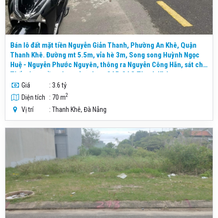
Bán lô đất mặt tiền Nguyễn Giản Thanh, Phường An Khê, Quận
Thanh Khê. Đường mt 5.5m, vỉa hè 3m, Song song Huỳnh Ngọc
Huệ - Nguyễn Phước Nguyên, thông ra Nguyễn Công Hãn, sát chợ
Thẩm Len, gần các trường học, CAP, CAQ Thanh Khê
Giá
: 3.6 tỷ
2
Diện tích
: 70 m
Vị trí
: Thanh Khê, Đà Nẵng