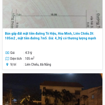
Bán gấp đất mặt tiền đường Tô Hiệu, Hòa Minh, Liên Chiểu.Dt:
105m2 , mặt tiền đường 7m5 .Giá: 4,3tỷ có thương lượng mạnh
Giá
: 4.3 tỷ
2
Diện tích
: 105 m
Vị trí
: Liên Chiểu, Đà Nẵng