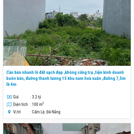
Cần bán nhanh lô đất sạch đẹp ,không cống trụ ,tiện kinh doanh
buôn bán, đường thanh lương 15 khu nam hoà xuân ,đường 7,5m
lề 4m
Giá
: 3.2 tỷ
2
Diện tích
: 100 m
Vị trí
: Cẩm Lệ, Đà Nẵng