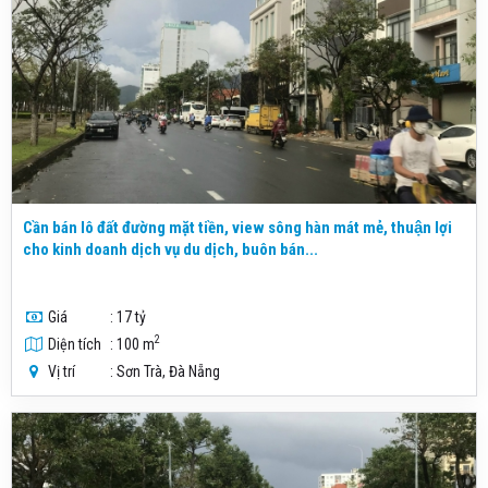
Cần bán lô đất đường mặt tiền, view sông hàn mát mẻ, thuận lợi
cho kinh doanh dịch vụ du dịch, buôn bán...
Giá
: 17 tỷ
2
Diện tích
: 100 m
Vị trí
: Sơn Trà, Đà Nẵng