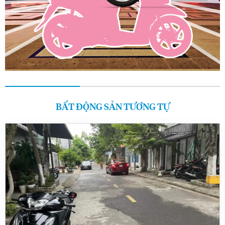
BẤT ĐỘNG SẢN TƯƠNG TỰ