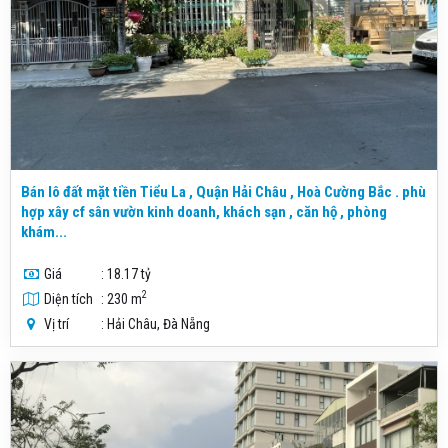
Bán lô đất mặt tiền Tiểu La , Quận Hải Châu , Hoà Cường Bắc . phù
hợp xây cf sân vườn kinh doanh, khách sạn , căn hộ , phòng
khám...
Giá
: 18.17 tỷ
2
Diện tích
: 230 m
Vị trí
: Hải Châu, Đà Nẵng