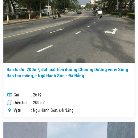
Bán lô đôi 200m², đất mặt tiền đường Chương Dương view Sông
Hàn thơ mộng, - Ngũ Hành Sơn - Đà Nẵng.
Giá
: 26 tỷ
2
Diện tích
: 200 m
Vị trí
: Ngũ Hành Sơn, Đà Nẵng