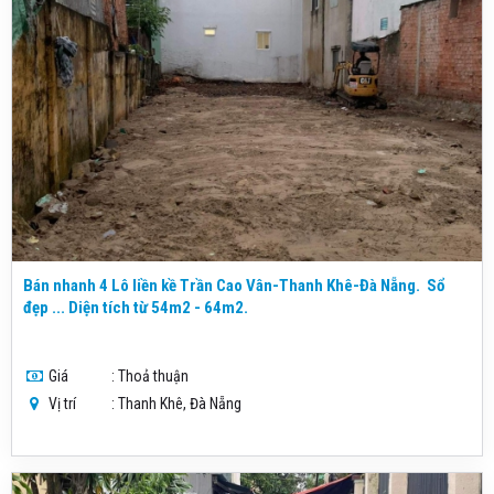
Bán nhanh 4 Lô liền kề Trần Cao Vân-Thanh Khê-Đà Nẵng. Sổ
đẹp ... Diện tích từ 54m2 - 64m2.
Giá
: Thoả thuận
Vị trí
: Thanh Khê, Đà Nẵng