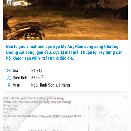
Bán lô góc 2 mặt tiền cực đẹp Mỹ An , Nằm song song Chương
Dương sát sông, gần cầu, cực kì mát mẻ. Thuận lợi xây dựng căn
hộ, khách sạn với vị trí cực kì đắc địa.
Giá
: 21.7 tỷ
2
Diện tích
: 334 m
Vị trí
: Ngũ Hành Sơn, Đà Nẵng