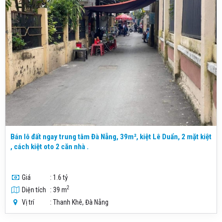
Bán lô đất ngay trung tâm Đà Nẵng, 39m², kiệt Lê Duẩn, 2 mặt kiệt
, cách kiệt oto 2 căn nhà .
Giá
: 1.6 tỷ
2
Diện tích
: 39 m
Vị trí
: Thanh Khê, Đà Nẵng