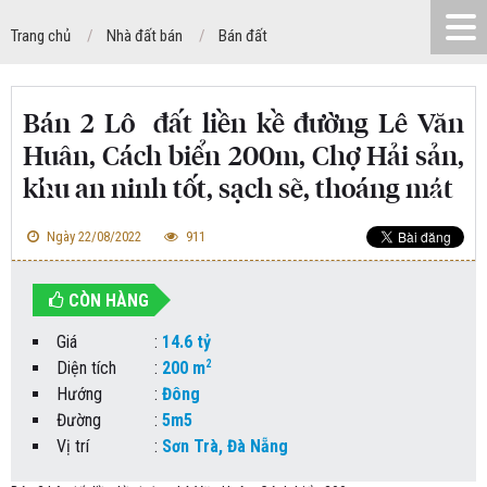
Trang chủ
Nhà đất bán
Bán đất
Bán 2 Lô đất liền kề đường Lê Văn
Huân, Cách biển 200m, Chợ Hải sản,
khu an ninh tốt, sạch sẽ, thoáng mát
Ngày 22/08/2022
911
CÒN HÀNG
Giá
:
14.6 tỷ
2
Diện tích
:
200 m
Hướng
:
Đông
Đường
:
5m5
Vị trí
:
Sơn Trà, Đà Nẵng