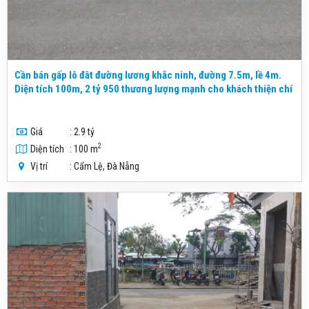
Cần bán gấp lô đât đường lương khắc ninh, đường 7.5m, lề 4m.
Diện tích 100m, 2 tỷ 950 thương lượng mạnh cho khách thiện chí
Giá
: 2.9 tỷ
2
Diện tích
: 100 m
Vị trí
: Cẩm Lệ, Đà Nẵng