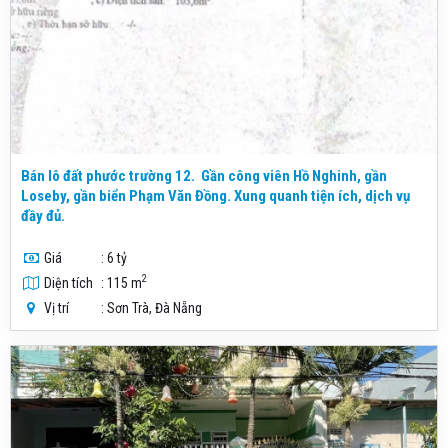
Bán lô đất phước trường 12. Gần công viên Hồ Nghinh, gần
Loseby, gần biển Phạm Văn Đồng. Xung quanh tiện ích, dịch vụ
đầy đủ.
Giá
: 6 tỷ
2
Diện tích
: 115 m
Vị trí
: Sơn Trà, Đà Nẵng