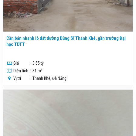
Cần bán nhanh lô đất đường Dũng Sĩ Thanh Khê, gần trường Đại
học TDTT
Giá
: 3.55 tỷ
2
Diện tích
: 81 m
Vị trí
: Thanh Khê, Đà Nẵng