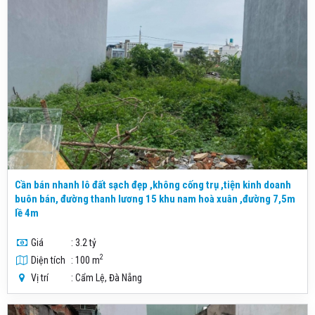
Cần bán nhanh lô đất sạch đẹp ,không cống trụ ,tiện kinh doanh
buôn bán, đường thanh lương 15 khu nam hoà xuân ,đường 7,5m
lề 4m
Giá
: 3.2 tỷ
2
Diện tích
: 100 m
Vị trí
: Cẩm Lệ, Đà Nẵng