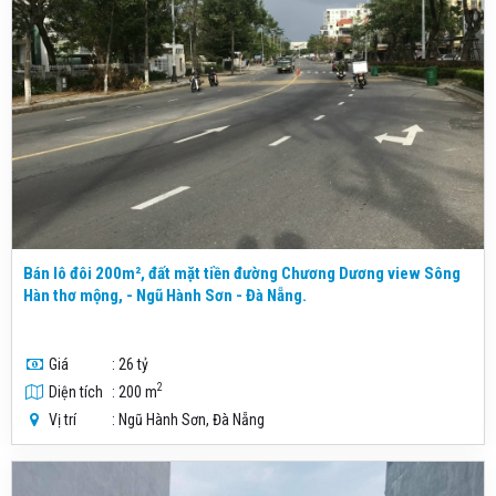
Bán lô đôi 200m², đất mặt tiền đường Chương Dương view Sông
Hàn thơ mộng, - Ngũ Hành Sơn - Đà Nẵng.
Giá
: 26 tỷ
2
Diện tích
: 200 m
Vị trí
: Ngũ Hành Sơn, Đà Nẵng