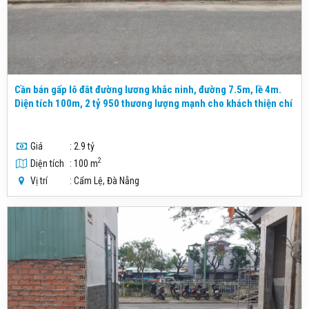
Cần bán gấp lô đât đường lương khắc ninh, đường 7.5m, lề 4m.
Diện tích 100m, 2 tỷ 950 thương lượng mạnh cho khách thiện chí
Giá
: 2.9 tỷ
2
Diện tích
: 100 m
Vị trí
: Cẩm Lệ, Đà Nẵng