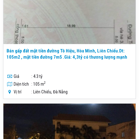
Bán gấp đất mặt tiền đường Tô Hiệu, Hòa Minh, Liên Chiểu.Dt:
105m2 , mặt tiền đường 7m5 .Giá: 4,3tỷ có thương lượng mạnh
Giá
: 4.3 tỷ
2
Diện tích
: 105 m
Vị trí
: Liên Chiểu, Đà Nẵng