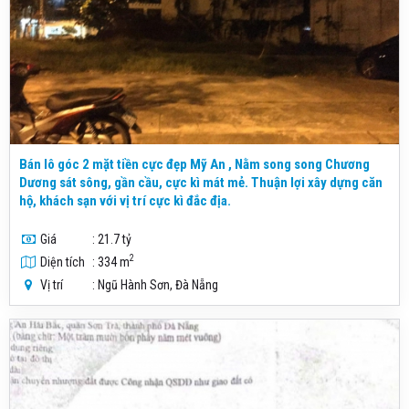
Bán lô góc 2 mặt tiền cực đẹp Mỹ An , Nằm song song Chương
Dương sát sông, gần cầu, cực kì mát mẻ. Thuận lợi xây dựng căn
hộ, khách sạn với vị trí cực kì đắc địa.
Giá
: 21.7 tỷ
2
Diện tích
: 334 m
Vị trí
: Ngũ Hành Sơn, Đà Nẵng