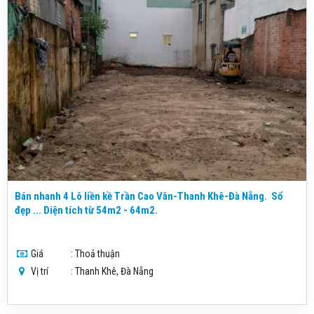
Bán nhanh 4 Lô liền kề Trần Cao Vân-Thanh Khê-Đà Nẵng. Sổ
đẹp ... Diện tích từ 54m2 - 64m2.
Giá
: Thoả thuận
Vị trí
: Thanh Khê, Đà Nẵng