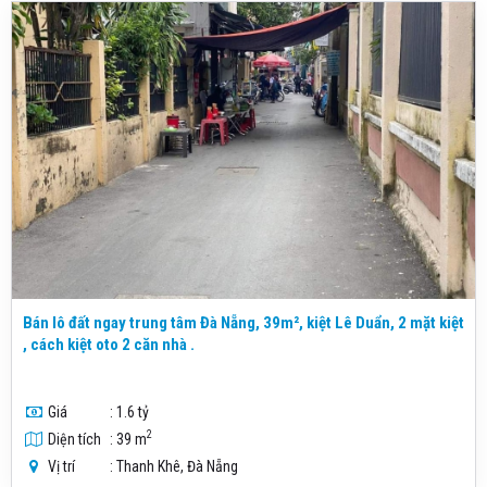
Bán lô đất ngay trung tâm Đà Nẵng, 39m², kiệt Lê Duẩn, 2 mặt kiệt
, cách kiệt oto 2 căn nhà .
Giá
: 1.6 tỷ
2
Diện tích
: 39 m
Vị trí
: Thanh Khê, Đà Nẵng