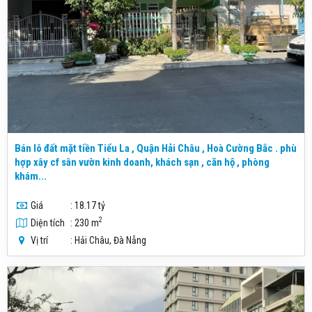
Bán lô đất mặt tiền Tiểu La , Quận Hải Châu , Hoà Cường Bắc . phù
hợp xây cf sân vườn kinh doanh, khách sạn , căn hộ , phòng
khám...
Giá
: 18.17 tỷ
2
Diện tích
: 230 m
Vị trí
: Hải Châu, Đà Nẵng