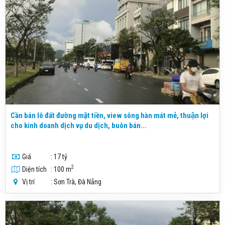
Cần bán lô đất đường mặt tiền, view sông hàn mát mẻ, thuận lợi
cho kinh doanh dịch vụ du dịch, buôn bán...
Giá
: 17 tỷ
2
Diện tích
: 100 m
Vị trí
: Sơn Trà, Đà Nẵng