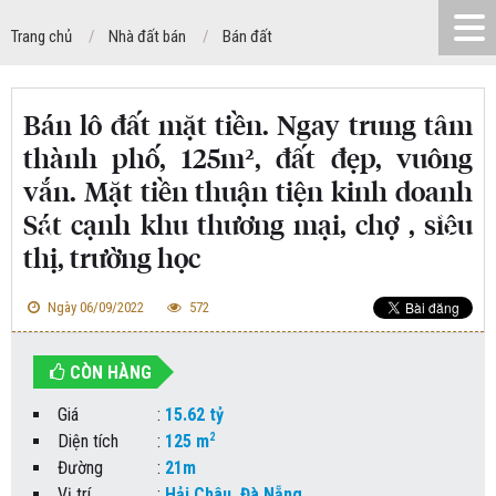
Trang chủ
Nhà đất bán
Bán đất
Bán lô đất mặt tiền. Ngay trung tâm
thành phố, 125m², đất đẹp, vuông
vắn. Mặt tiền thuận tiện kinh doanh
Sát cạnh khu thương mại, chợ , siêu
thị, trường học
Ngày 06/09/2022
572
CÒN HÀNG
Giá
:
15.62 tỷ
2
Diện tích
:
125 m
Đường
:
21m
Vị trí
:
Hải Châu, Đà Nẵng