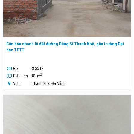
Cần bán nhanh lô đất đường Dũng Sĩ Thanh Khê, gần trường Đại
học TDTT
Giá
: 3.55 tỷ
2
Diện tích
: 81 m
Vị trí
: Thanh Khê, Đà Nẵng