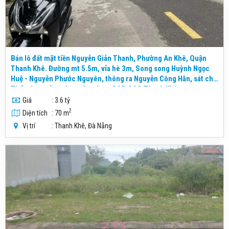
Bán lô đất mặt tiền Nguyễn Giản Thanh, Phường An Khê, Quận
Thanh Khê. Đường mt 5.5m, vỉa hè 3m, Song song Huỳnh Ngọc
Huệ - Nguyễn Phước Nguyên, thông ra Nguyễn Công Hãn, sát chợ
Thẩm Len, gần các trường học, CAP, CAQ Thanh Khê
Giá
: 3.6 tỷ
2
Diện tích
: 70 m
Vị trí
: Thanh Khê, Đà Nẵng