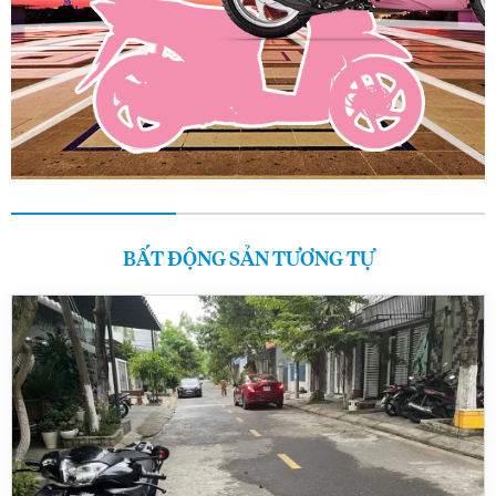
BẤT ĐỘNG SẢN TƯƠNG TỰ