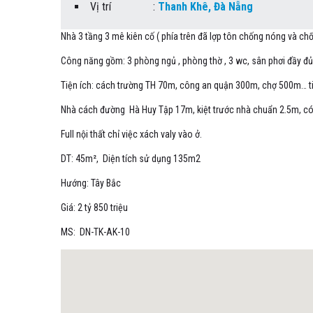
Vị trí
:
Thanh Khê, Đà Nẵng
Nhà 3 tầng 3 mê kiên cố ( phía trên đã lợp tôn chống nóng và ch
Công năng gồm: 3 phòng ngủ , phòng thờ , 3 wc, sân phơi đầy đủ
Tiện ích: cách trường TH 70m, công an quận 300m, chợ 500m… ti
Nhà cách đường Hà Huy Tập 17m, kiệt trước nhà chuẩn 2.5m, có 
Full nội thất chỉ việc xách valy vào ở.
DT: 45m², Diện tích sử dụng 135m2
Hướng: Tây Bắc
Giá: 2 tỷ 850 triệu
MS: DN-TK-AK-10