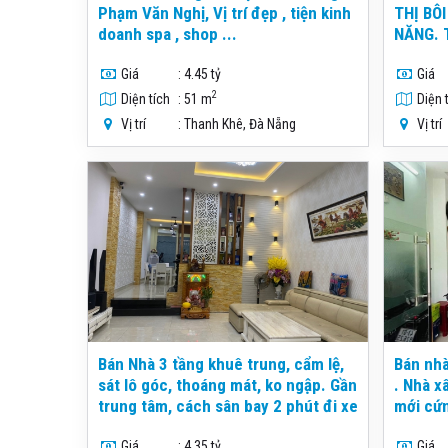
Phạm Văn Nghị, Vị trí đẹp , tiện kinh
THỊ BÔ
doanh spa , shop ...
NĂNG. 
Giá
: 4.45 tỷ
Giá
2
Diện tích
: 51 m
Diện 
Vị trí
: Thanh Khê, Đà Nẵng
Vị trí
Bán Nhà 3 tầng khuê trung, cẩm lệ,
Bán nhà
sát lô góc, thoáng mát, ko ngập. Gần
. Nhà x
trung tâm, cách sân bay 2 phút đi xe
mới cứn
bước 
Giá
: 4.35 tỷ
Giá