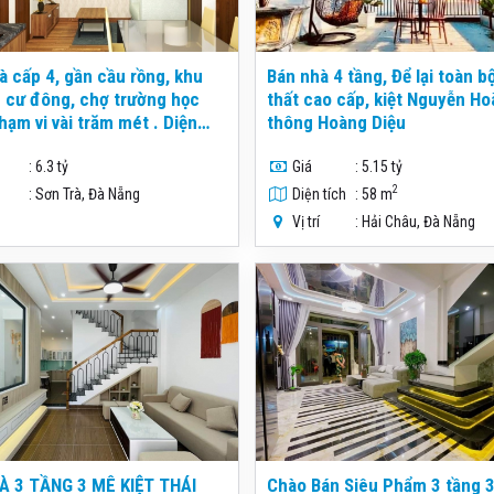
 cấp 4, gần cầu rồng, khu
Bán nhà 4 tầng, Để lại toàn bộ nội
 cư đông, chợ trường học
thất cao cấp, kiệt Nguyễn H
hạm vi vài trăm mét . Diện
thông Hoàng Diệu
ất 5,6mx21,5=120m2,
: 6.3 tỷ
Giá
: 5.15 tỷ
2
: Sơn Trà, Đà Nẵng
Diện tích
: 58 m
Vị trí
: Hải Châu, Đà Nẵng
À 3 TẦNG 3 MÊ KIỆT THÁI
Chào Bán Siêu Phẩm 3 tầng 