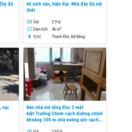
 đầy đủ
kế xinh xắn, hiện đại. Nhà đầy đủ nội
thất
Giá
: 2.9 tỷ
2
Diện tích
: 46 m
Vị trí
: Thanh Khê, Đà Nẵng
, nại
Bán nhà mê lửng đúc 2 mặt
kiệt Trường Chinh cách đường chính
khoảng 100 m.nhà vuông vức sạch
đẹp
Giá
: 2.65 tỷ