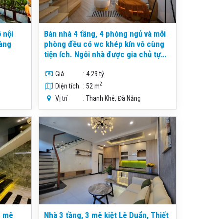
Bán nhà 4 tầng, 4 phòng ngủ và mỗi
oàng
phòng đều có wc khép kín vô cùng
tiện ích. Ngôi nhà được gia chủ tự
thiết kế 4 tầng với đầy đủ công năng
cả gia đình đông người vẫn ở vẫn
Giá
: 4.29 tỷ
thoải mái
2
Diện tích
: 52 m
Vị trí
: Thanh Khê, Đà Nẵng
3 mê
Nhà 3 tầng, 3 mê kiệt Lê Duẩn, Thiết