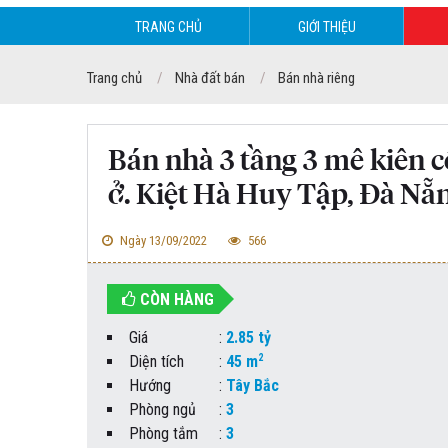
TRANG CHỦ
GIỚI THIỆU
Trang chủ
Nhà đất bán
Bán nhà riêng
Bán nhà 3 tầng 3 mê kiên cố
ở. Kiệt Hà Huy Tập, Đà Nẵ
Ngày 13/09/2022
566
CÒN HÀNG
Giá
:
2.85 tỷ
2
Diện tích
:
45 m
Hướng
:
Tây Bắc
Phòng ngủ
:
3
Phòng tắm
:
3