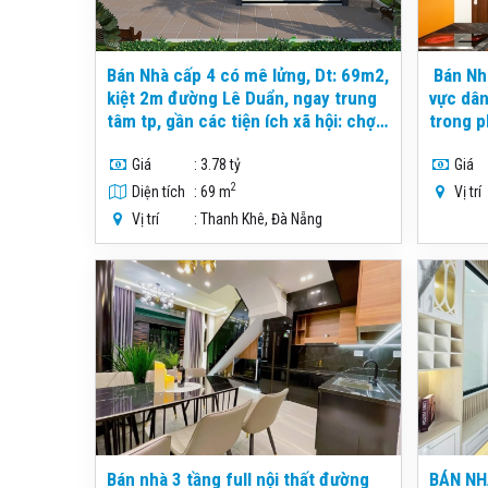
Bán Nhà cấp 4 có mê lửng, Dt: 69m2,
Bán Nhà
kiệt 2m đường Lê Duẩn, ngay trung
vực dân
tâm tp, gần các tiện ích xã hội: chợ ,
trong p
trường học, siêu thị, ...
tích đ
Giá
: 3.78 tỷ
Giá
2
Diện tích
: 69 m
Vị trí
Vị trí
: Thanh Khê, Đà Nẵng
Bán nhà 3 tầng full nội thất đường
BÁN NH