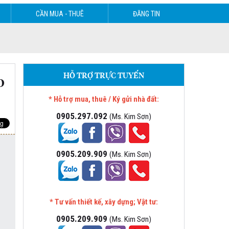
CẦN MUA - THUÊ
ĐĂNG TIN
HỖ TRỢ TRỰC TUYẾN
o
* Hỗ trợ mua, thuê / Ký gửi nhà đất:
0905.297.092
(Ms. Kim Sơn)
0905.209.909
(Ms. Kim Sơn)
* Tư vấn thiết kế, xây dựng; Vật tư:
0905.209.909
(Ms. Kim Sơn)