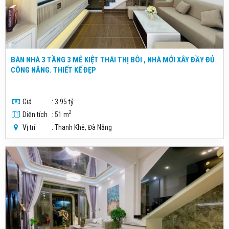
BÁN NHÀ 3 TẦNG 3 MÊ KIỆT THÁI THỊ BÔI , NHÀ MỚI XÂY ĐẦY ĐỦ
CÔNG NĂNG. THIẾT KẾ ĐẸP
Giá
: 3.95 tỷ
2
Diện tích
: 51 m
Vị trí
: Thanh Khê, Đà Nẵng