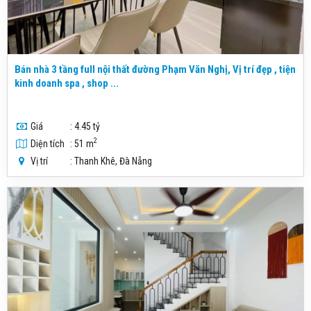
Bán nhà 3 tầng full nội thất đường Phạm Văn Nghị, Vị trí đẹp , tiện
kinh doanh spa , shop ...
Giá
: 4.45 tỷ
2
Diện tích
: 51 m
Vị trí
: Thanh Khê, Đà Nẵng