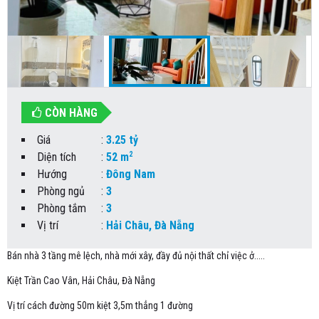
CÒN HÀNG
Giá
:
3.25 tỷ
2
Diện tích
:
52 m
Hướng
:
Đông Nam
Phòng ngủ
:
3
Phòng tắm
:
3
Vị trí
:
Hải Châu, Đà Nẵng
Bán nhà 3 tầng mê lệch, nhà mới xây, đầy đủ nội thất chỉ việc ở.....
Kiệt Trần Cao Vân, Hải Châu, Đà Nẵng
Vị trí cách đường 50m kiệt 3,5m thẳng 1 đường