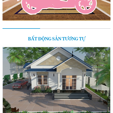
BẤT ĐỘNG SẢN TƯƠNG TỰ