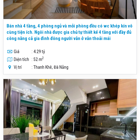
Bán nhà 4 tầng, 4 phòng ngủ và mỗi phòng đều có wc khép kín vô
cùng tiện ích. Ngôi nhà được gia chủ tự thiết kế 4 tầng với đầy đủ
công năng cả gia đình đông người vẫn ở vẫn thoải mái
Giá
: 4.29 tỷ
2
Diện tích
: 52 m
Vị trí
: Thanh Khê, Đà Nẵng