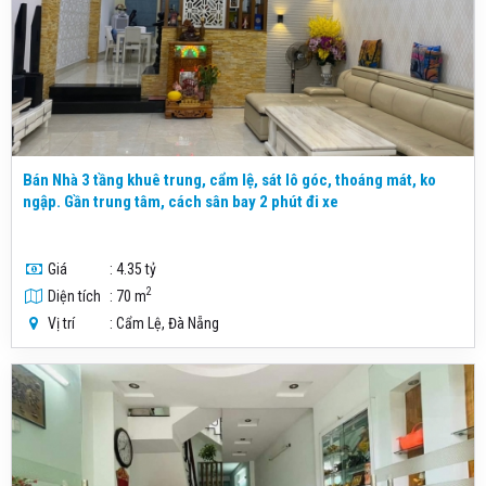
Bán Nhà 3 tầng khuê trung, cẩm lệ, sát lô góc, thoáng mát, ko
ngập. Gần trung tâm, cách sân bay 2 phút đi xe
Giá
: 4.35 tỷ
2
Diện tích
: 70 m
Vị trí
: Cẩm Lệ, Đà Nẵng