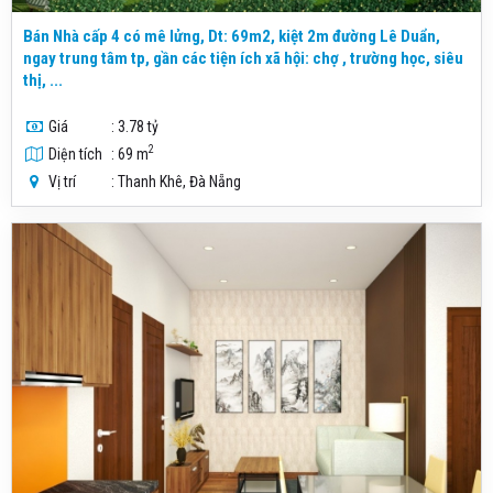
Bán Nhà cấp 4 có mê lửng, Dt: 69m2, kiệt 2m đường Lê Duẩn,
ngay trung tâm tp, gần các tiện ích xã hội: chợ , trường học, siêu
thị, ...
Giá
: 3.78 tỷ
2
Diện tích
: 69 m
Vị trí
: Thanh Khê, Đà Nẵng