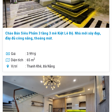
Chào Bán Siêu Phẩm 3 tầng 3 mê Kiệt Lê Độ. Nhà mới xây đẹp,
đầy đủ công năng, thoáng mát.
Giá
: 3.99 tỷ
2
Diện tích
: 65 m
Vị trí
: Thanh Khê, Đà Nẵng