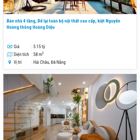
Bán nhà 4 tầng, Để lại toàn bộ nội thất cao cấp, kiệt Nguyễn
Hoàng thông Hoàng Diệu
Giá
: 5.15 tỷ
2
Diện tích
: 58 m
Vị trí
: Hải Châu, Đà Nẵng