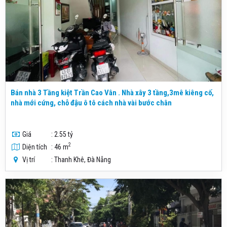
Bán nhà 3 Tầng kiệt Trần Cao Vân . Nhà xây 3 tầng,3mê kiêng cố,
nhà mới cứng, chỗ đậu ô tô cách nhà vài bước chân
Giá
: 2.55 tỷ
2
Diện tích
: 46 m
Vị trí
: Thanh Khê, Đà Nẵng