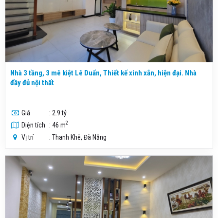
Nhà 3 tầng, 3 mê kiệt Lê Duẩn, Thiết kế xinh xắn, hiện đại. Nhà
đầy đủ nội thất
Giá
: 2.9 tỷ
2
Diện tích
: 46 m
Vị trí
: Thanh Khê, Đà Nẵng