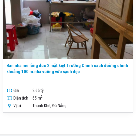
Bán nhà mê lửng đúc 2 mặt kiệt Trường Chinh cách đường chính
khoảng 100 m.nhà vuông vức sạch đẹp
Giá
: 2.65 tỷ
2
Diện tích
: 65 m
Vị trí
: Thanh Khê, Đà Nẵng