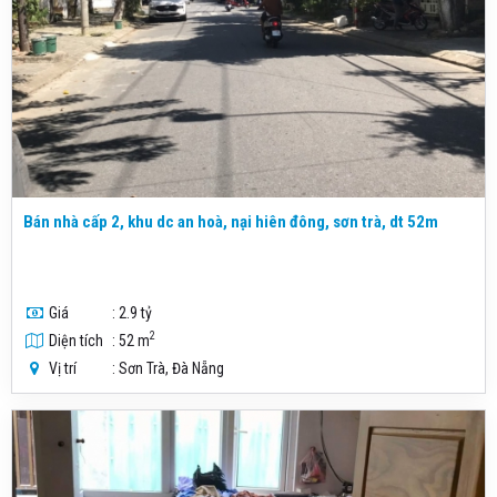
Bán nhà cấp 2, khu dc an hoà, nại hiên đông, sơn trà, dt 52m
Giá
: 2.9 tỷ
2
Diện tích
: 52 m
Vị trí
: Sơn Trà, Đà Nẵng