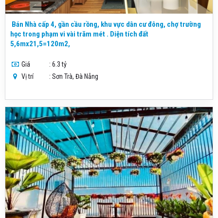
Bán Nhà cấp 4, gần cầu rồng, khu vực dân cư đông, chợ trường
học trong phạm vi vài trăm mét . Diện tích đất
5,6mx21,5=120m2,
Giá
: 6.3 tỷ
Vị trí
: Sơn Trà, Đà Nẵng