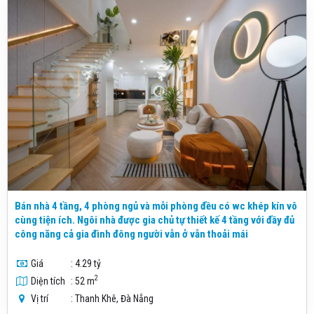
Bán nhà 4 tầng, 4 phòng ngủ và mỗi phòng đều có wc khép kín vô
cùng tiện ích. Ngôi nhà được gia chủ tự thiết kế 4 tầng với đầy đủ
công năng cả gia đình đông người vẫn ở vẫn thoải mái
Giá
: 4.29 tỷ
2
Diện tích
: 52 m
Vị trí
: Thanh Khê, Đà Nẵng