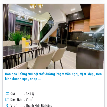
Bán nhà 3 tầng full nội thất đường Phạm Văn Nghị, Vị trí đẹp , tiện
kinh doanh spa , shop ...
Giá
: 4.45 tỷ
2
Diện tích
: 51 m
Vị trí
: Thanh Khê, Đà Nẵng