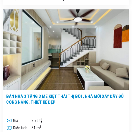
BÁN NHÀ 3 TẦNG 3 MÊ KIỆT THÁI THỊ BÔI , NHÀ MỚI XÂY ĐẦY ĐỦ
CÔNG NĂNG. THIẾT KẾ ĐẸP
Giá
: 3.95 tỷ
2
Diện tích
: 51 m