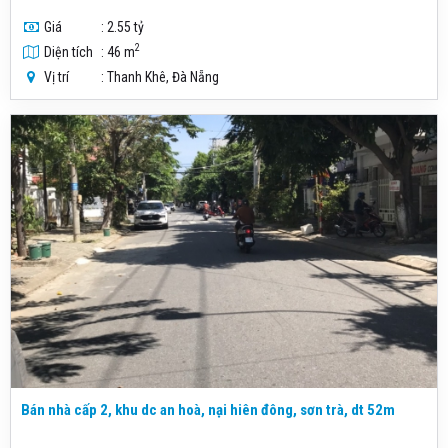
Giá
: 2.55 tỷ
2
Diện tích
: 46 m
Vị trí
: Thanh Khê, Đà Nẵng
Bán nhà cấp 2, khu dc an hoà, nại hiên đông, sơn trà, dt 52m