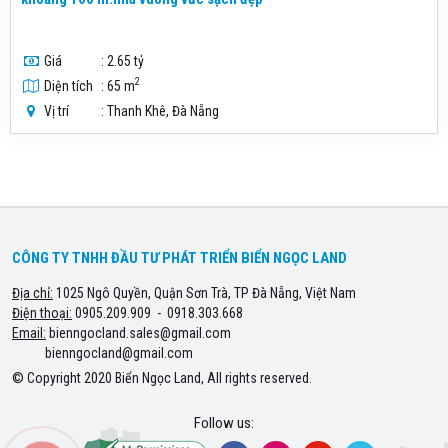
Giá
: 2.65 tỷ
2
Diện tích
: 65 m
Vị trí
: Thanh Khê, Đà Nẵng
CÔNG TY TNHH ĐẦU TƯ PHÁT TRIỂN BIỂN NGỌC LAND
Địa chỉ:
1025 Ngô Quyền, Quận Sơn Trà, TP Đà Nẵng, Việt Nam
Điện thoại:
0905.209.909 - 0918.303.668
Email:
bienngocland.sales@gmail.com
bienngocland@gmail.com
© Copyright 2020 Biển Ngọc Land, All rights reserved.
Follow us: