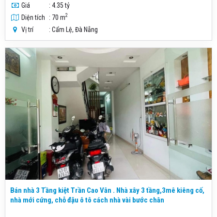
Giá
: 4.35 tỷ
2
Diện tích
: 70 m
Vị trí
: Cẩm Lệ, Đà Nẵng
Bán nhà 3 Tầng kiệt Trần Cao Vân . Nhà xây 3 tầng,3mê kiêng cố,
nhà mới cứng, chỗ đậu ô tô cách nhà vài bước chân