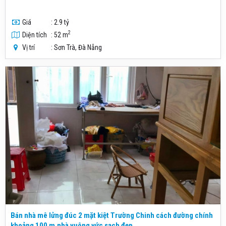
Giá
: 2.9 tỷ
2
Diện tích
: 52 m
Vị trí
: Sơn Trà, Đà Nẵng
Bán nhà mê lửng đúc 2 mặt kiệt Trường Chinh cách đường chính
khoảng 100 m.nhà vuông vức sạch đẹp