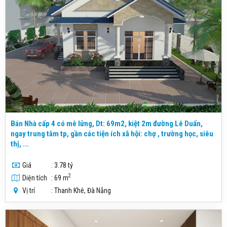
Bán Nhà cấp 4 có mê lửng, Dt: 69m2, kiệt 2m đường Lê Duẩn,
ngay trung tâm tp, gần các tiện ích xã hội: chợ , trường học, siêu
thị, ...
Giá
: 3.78 tỷ
2
Diện tích
: 69 m
Vị trí
: Thanh Khê, Đà Nẵng