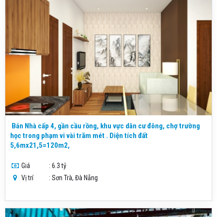
Bán Nhà cấp 4, gần cầu rồng, khu vực dân cư đông, chợ trường
học trong phạm vi vài trăm mét . Diện tích đất
5,6mx21,5=120m2,
Giá
: 6.3 tỷ
Vị trí
: Sơn Trà, Đà Nẵng