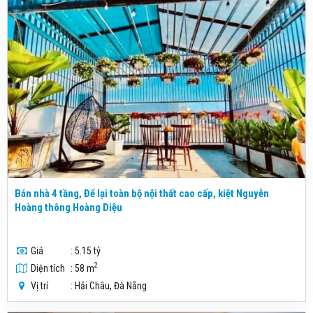
Bán nhà 4 tầng, Để lại toàn bộ nội thất cao cấp, kiệt Nguyễn
Hoàng thông Hoàng Diệu
Giá
: 5.15 tỷ
2
Diện tích
: 58 m
Vị trí
: Hải Châu, Đà Nẵng