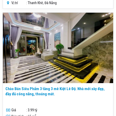
Vị trí
: Thanh Khê, Đà Nẵng
Chào Bán Siêu Phẩm 3 tầng 3 mê Kiệt Lê Độ. Nhà mới xây đẹp,
đầy đủ công năng, thoáng mát.
Giá
: 3.99 tỷ
2