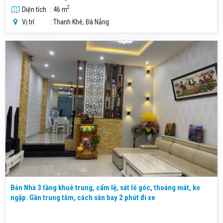
2
Diện tích
: 46 m
Vị trí
: Thanh Khê, Đà Nẵng
Bán Nhà 3 tầng khuê trung, cẩm lệ, sát lô góc, thoáng mát, ko
ngập. Gần trung tâm, cách sân bay 2 phút đi xe