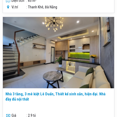
Diện tích
: 65 m
Vị trí
: Thanh Khê, Đà Nẵng
Nhà 3 tầng, 3 mê kiệt Lê Duẩn, Thiết kế xinh xắn, hiện đại. Nhà
đầy đủ nội thất
Giá
: 2.9 tỷ