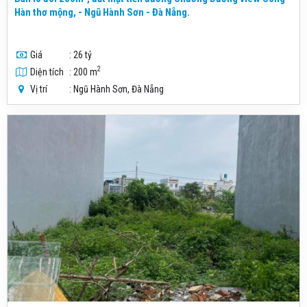
Hàn thơ mộng, - Ngũ Hành Sơn - Đà Nẵng.
Giá
: 26 tỷ
2
Diện tích
: 200 m
Vị trí
: Ngũ Hành Sơn, Đà Nẵng