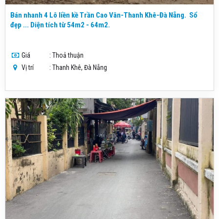
Bán nhanh 4 Lô liền kề Trần Cao Vân-Thanh Khê-Đà Nẵng. Sổ
đẹp ... Diện tích từ 54m2 - 64m2.
Giá
: Thoả thuận
Vị trí
: Thanh Khê, Đà Nẵng