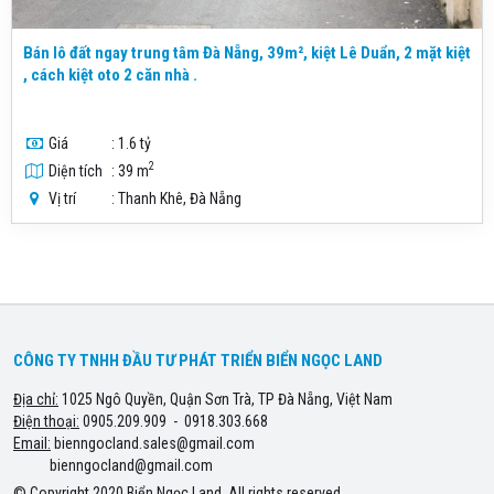
Bán lô đất ngay trung tâm Đà Nẵng, 39m², kiệt Lê Duẩn, 2 mặt kiệt
, cách kiệt oto 2 căn nhà .
Giá
: 1.6 tỷ
2
Diện tích
: 39 m
Vị trí
: Thanh Khê, Đà Nẵng
CÔNG TY TNHH ĐẦU TƯ PHÁT TRIỂN BIỂN NGỌC LAND
Địa chỉ:
1025 Ngô Quyền, Quận Sơn Trà, TP Đà Nẵng, Việt Nam
Điện thoại:
0905.209.909 - 0918.303.668
Email:
bienngocland.sales@gmail.com
bienngocland@gmail.com
© Copyright 2020 Biển Ngọc Land, All rights reserved.