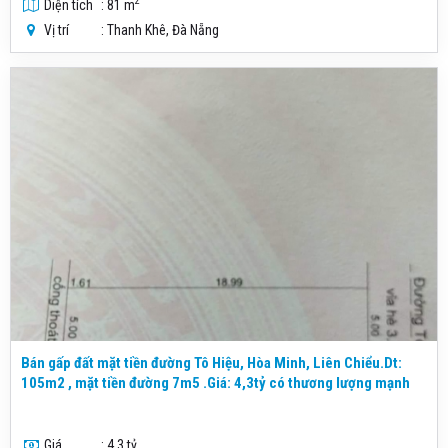
2
Diện tích
: 81 m
Vị trí
: Thanh Khê, Đà Nẵng
Bán gấp đất mặt tiền đường Tô Hiệu, Hòa Minh, Liên Chiểu.Dt:
105m2 , mặt tiền đường 7m5 .Giá: 4,3tỷ có thương lượng mạnh
Giá
: 4.3 tỷ