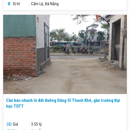
Vị trí
: Cẩm Lệ, Đà Nẵng
Cần bán nhanh lô đất đường Dũng Sĩ Thanh Khê, gần trường Đại
học TDTT
Giá
: 3.55 tỷ