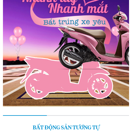
BẤT ĐỘNG SẢN TƯƠNG TỰ