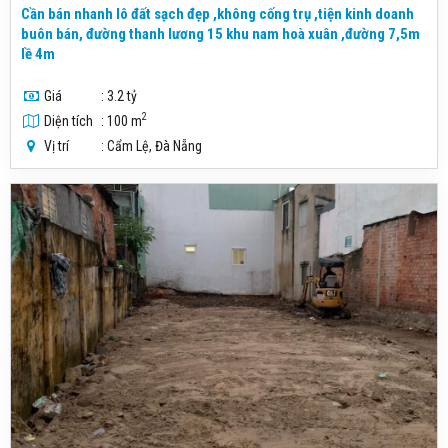
Cần bán nhanh lô đất sạch đẹp ,không cống trụ ,tiện kinh doanh
buôn bán, đường thanh lương 15 khu nam hoà xuân ,đường 7,5m
lề 4m
Giá
: 3.2 tỷ
2
Diện tích
: 100 m
Vị trí
: Cẩm Lệ, Đà Nẵng