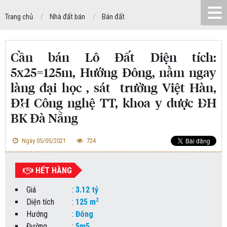
Trang chủ
Nhà đất bán
Bán đất
Cần bán Lô Đất Diện tích:
5x25=125m, Hướng Đông, nằm ngay
làng đại học , sát trường Việt Hàn,
ĐH Công nghệ TT, khoa y dược ĐH
BK Đà Nẵng
Ngày 05/05/2021
724
HẾT HÀNG
Giá
:
3.12 tỷ
2
Diện tích
:
125 m
Hướng
:
Đông
Đường
:
5m5