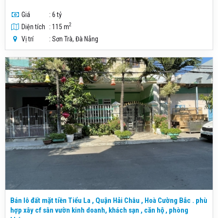
Giá
: 6 tỷ
2
Diện tích
: 115 m
Vị trí
: Sơn Trà, Đà Nẵng
Bán lô đất mặt tiền Tiểu La , Quận Hải Châu , Hoà Cường Bắc . phù
hợp xây cf sân vườn kinh doanh, khách sạn , căn hộ , phòng