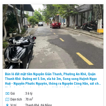
Bán lô đất mặt tiền Nguyễn Giản Thanh, Phường An Khê, Quận
Thanh Khê. Đường mt 5.5m, vỉa hè 3m, Song song Huỳnh Ngọc
Huệ - Nguyễn Phước Nguyên, thông ra Nguyễn Công Hãn, sát chợ
Thẩm Len, gần các trường học, CAP, CAQ Thanh Khê
Giá
: 3.6 tỷ
2
Diện tích
: 70 m
Vị trí
: Thanh Khê, Đà Nẵng