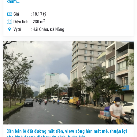
khám...
Giá
: 18.17 tỷ
2
Diện tích
: 230 m
Vị trí
: Hải Châu, Đà Nẵng
Cần bán lô đất đường mặt tiền, view sông hàn mát mẻ, thuận lợi