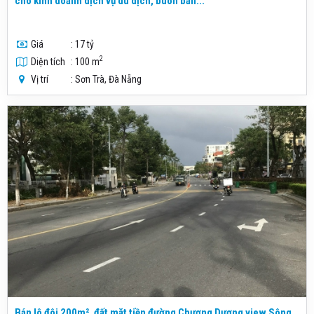
cho kinh doanh dịch vụ du dịch, buôn bán...
Giá
: 17 tỷ
2
Diện tích
: 100 m
Vị trí
: Sơn Trà, Đà Nẵng
Bán lô đôi 200m², đất mặt tiền đường Chương Dương view Sông