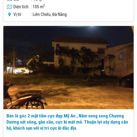
2
Diện tích
: 105 m
Vị trí
: Liên Chiểu, Đà Nẵng
Bán lô góc 2 mặt tiền cực đẹp Mỹ An , Nằm song song Chương
Dương sát sông, gần cầu, cực kì mát mẻ. Thuận lợi xây dựng căn
hộ, khách sạn với vị trí cực kì đắc địa.