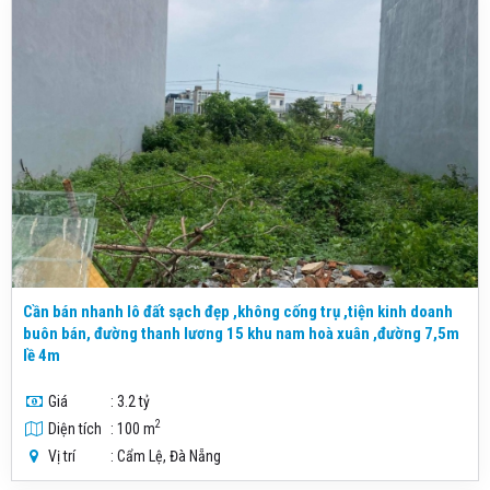
Cần bán nhanh lô đất sạch đẹp ,không cống trụ ,tiện kinh doanh
buôn bán, đường thanh lương 15 khu nam hoà xuân ,đường 7,5m
lề 4m
Giá
: 3.2 tỷ
2
Diện tích
: 100 m
Vị trí
: Cẩm Lệ, Đà Nẵng