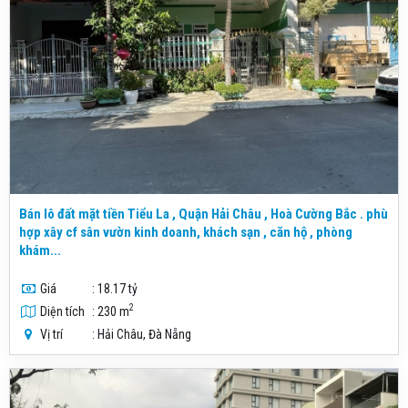
Bán lô đất mặt tiền Tiểu La , Quận Hải Châu , Hoà Cường Bắc . phù
hợp xây cf sân vườn kinh doanh, khách sạn , căn hộ , phòng
khám...
Giá
: 18.17 tỷ
2
Diện tích
: 230 m
Vị trí
: Hải Châu, Đà Nẵng