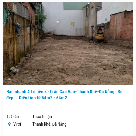
Bán nhanh 4 Lô liền kề Trần Cao Vân-Thanh Khê-Đà Nẵng. Sổ
đẹp ... Diện tích từ 54m2 - 64m2.
Giá
: Thoả thuận
Vị trí
: Thanh Khê, Đà Nẵng