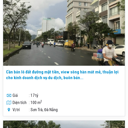
Cần bán lô đất đường mặt tiền, view sông hàn mát mẻ, thuận lợi
cho kinh doanh dịch vụ du dịch, buôn bán...
Giá
: 17 tỷ
2
Diện tích
: 100 m
Vị trí
: Sơn Trà, Đà Nẵng