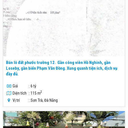
Bán lô đất phước trường 12. Gần công viên Hồ Nghinh, gần
Loseby, gần biển Phạm Văn Đồng. Xung quanh tiện ích, dịch vụ
đầy đủ.
Giá
: 6 tỷ
2
Diện tích
: 115 m
Vị trí
: Sơn Trà, Đà Nẵng