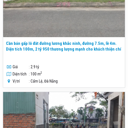
Cần bán gấp lô đât đường lương khắc ninh, đường 7.5m, lề 4m.
Diện tích 100m, 2 tỷ 950 thương lượng mạnh cho khách thiện chí
Giá
: 2.9 tỷ
2
Diện tích
: 100 m
Vị trí
: Cẩm Lệ, Đà Nẵng