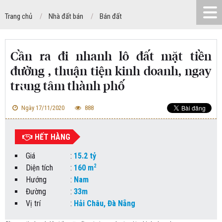
Trang chủ
Nhà đất bán
Bán đất
Cần ra đi nhanh lô đất mặt tiền
đường , thuận tiện kinh doanh, ngay
trung tâm thành phố
Ngày 17/11/2020
888
HẾT HÀNG
Giá
:
15.2 tỷ
2
Diện tích
:
160 m
Hướng
:
Nam
Đường
:
33m
Vị trí
:
Hải Châu, Đà Nẵng