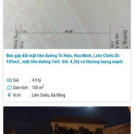
Bán gấp đất mặt tiền đường Tô Hiệu, Hòa Minh, Liên Chiểu.Dt:
105m2 , mặt tiền đường 7m5 .Giá: 4,3tỷ có thương lượng mạnh
Giá
: 4.3 tỷ
2
Diện tích
: 105 m
Vị trí
: Liên Chiểu, Đà Nẵng