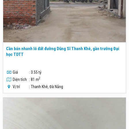
Cần bán nhanh lô đất đường Dũng Sĩ Thanh Khê, gần trường Đại
học TDTT
Giá
: 3.55 tỷ
2
Diện tích
: 81 m
Vị trí
: Thanh Khê, Đà Nẵng