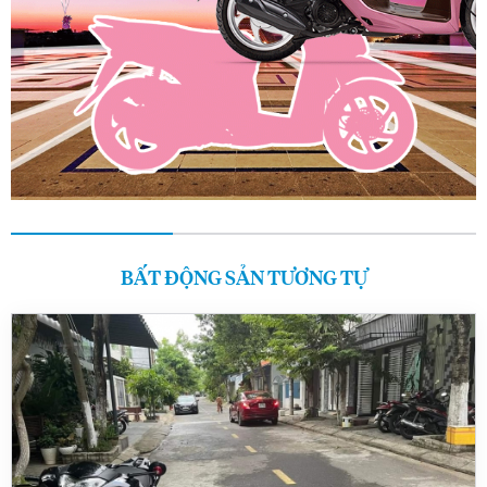
BẤT ĐỘNG SẢN TƯƠNG TỰ