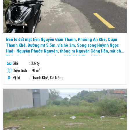
Bán lô đất mặt tiền Nguyễn Giản Thanh, Phường An Khê, Quận
Thanh Khê. Đường mt 5.5m, vỉa hè 3m, Song song Huỳnh Ngọc
Huệ - Nguyễn Phước Nguyên, thông ra Nguyễn Công Hãn, sát chợ
Thẩm Len, gần các trường học, CAP, CAQ Thanh Khê
Giá
: 3.6 tỷ
2
Diện tích
: 70 m
Vị trí
: Thanh Khê, Đà Nẵng