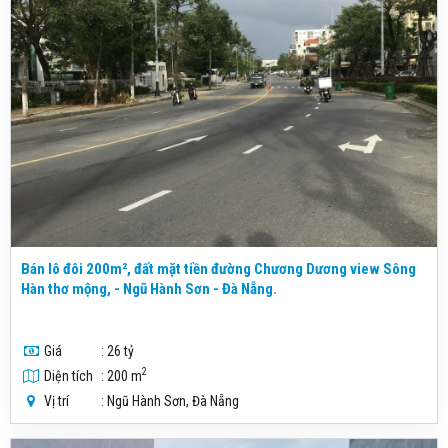
Bán lô đôi 200m², đất mặt tiền đường Chương Dương view Sông
Hàn thơ mộng, - Ngũ Hành Sơn - Đà Nẵng.
Giá
: 26 tỷ
2
Diện tích
: 200 m
Vị trí
: Ngũ Hành Sơn, Đà Nẵng