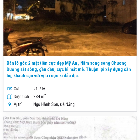
Bán lô góc 2 mặt tiền cực đẹp Mỹ An , Nằm song song Chương
Dương sát sông, gần cầu, cực kì mát mẻ. Thuận lợi xây dựng căn
hộ, khách sạn với vị trí cực kì đắc địa.
Giá
: 21.7 tỷ
2
Diện tích
: 334 m
Vị trí
: Ngũ Hành Sơn, Đà Nẵng