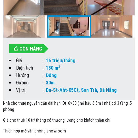
CÒN HÀNG
Giá
:
16 triệu/tháng
2
Diện tích
:
180 m
Hướng
:
Đông
Đường
:
30m
Vị trí
:
Dn-St-Aht-05Ct, Sơn Trà, Đà Nẵng
Nhà cho thuê nguyên căn dài hạn, Dt 6×30 ( nở hậu 6,5m ) nhà có 3 tầng ,5
phòng
Giá cho thuê 16 tr/ tháng có thương lượng cho khách thiện chí
Thích hợp mở văn phòng showroom