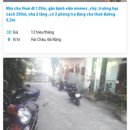
Nhà cho thuê dt 120m, gần bệnh viện vinmec ,chợ ,trường học
cách 200m, nhà 2 tầng ,có 2 phòng trọ đang cho thuê đường
5,5m
Giá
: 12 triệu/tháng
Vị trí
: Hải Châu, Đà Nẵng