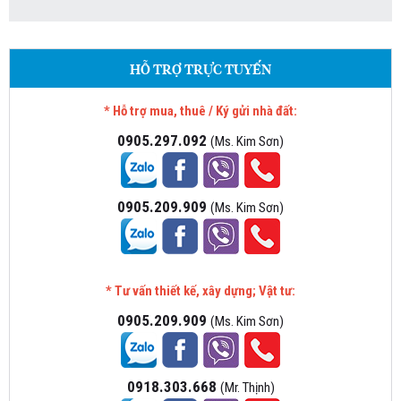
HỖ TRỢ TRỰC TUYẾN
* Hỗ trợ mua, thuê / Ký gửi nhà đất:
0905.297.092
(Ms. Kim Sơn)
0905.209.909
(Ms. Kim Sơn)
* Tư vấn thiết kế, xây dựng; Vật tư:
0905.209.909
(Ms. Kim Sơn)
0918.303.668
(Mr. Thịnh)