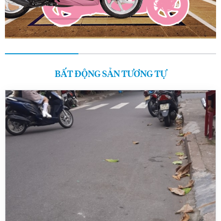
BẤT ĐỘNG SẢN TƯƠNG TỰ