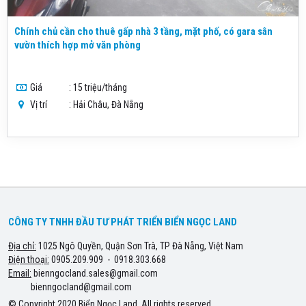
Chính chủ cần cho thuê gấp nhà 3 tầng, mặt phố, có gara sân
vườn thích hợp mở văn phòng
Giá
: 15 triệu/tháng
Vị trí
: Hải Châu, Đà Nẵng
CÔNG TY TNHH ĐẦU TƯ PHÁT TRIỂN BIỂN NGỌC LAND
Địa chỉ:
1025 Ngô Quyền, Quận Sơn Trà, TP Đà Nẵng, Việt Nam
Điện thoại:
0905.209.909 - 0918.303.668
Email:
bienngocland.sales@gmail.com
bienngocland@gmail.com
© Copyright 2020 Biển Ngọc Land, All rights reserved.